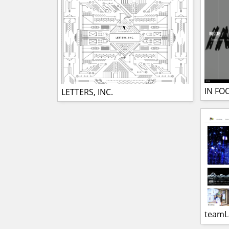
IN FO
LETTERS, INC.
team